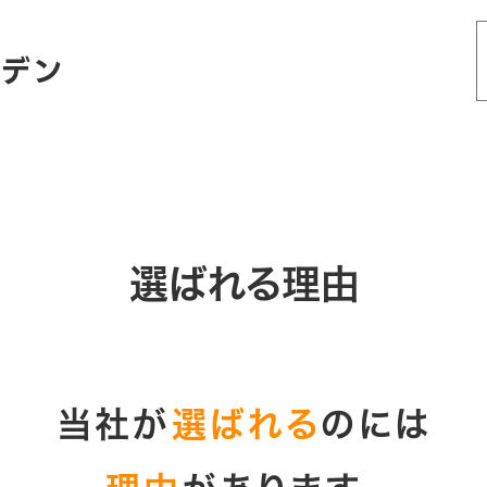
ツデン
ばれる理由
会社案内
施工実
選ばれる理由
当社が
選ばれる
のには